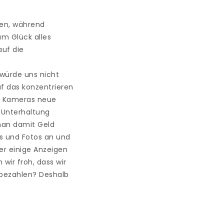
len, während
m Glück alles
auf die
 würde uns nicht
f das konzentrieren
it Kameras neue
 Unterhaltung
man damit Geld
eos und Fotos an und
er einige Anzeigen
wir froh, dass wir
 bezahlen? Deshalb