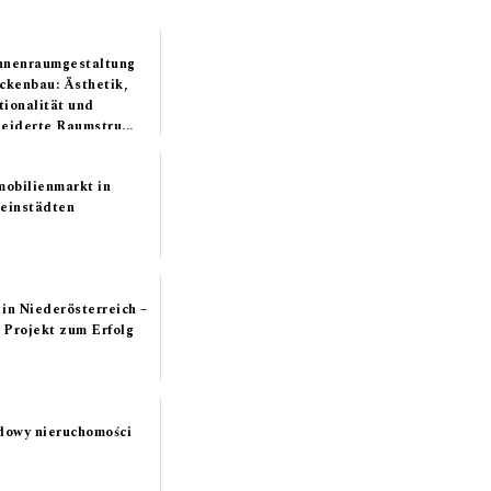
nnenraumgestaltung
ckenbau: Ästhetik,
tionalität und
iderte Raumstru...
obilienmarkt in
einstädten
in Niederösterreich –
r Projekt zum Erfolg
dowy nieruchomości