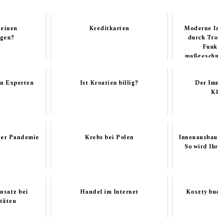
 einen
Kreditkarten
Moderne I
agen?
durch Tro
Funk
maßgeschne
on Experten
Ist Kroatien billig?
Der Imm
Kl
der Pandemie
Krebs bei Polen
Innenausbau 
So wird Ih
nsatz bei
Handel im Internet
Koszty bu
itäten