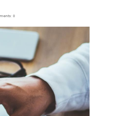
ments:
0