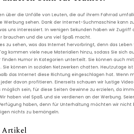
n über die Unfälle von Leuten, die auf ihrem Fahrrad umfal
ge Werbung sehen. Dank der Internet-Suchmaschine kann zu
s uns interessiert. In wenigen Sekunden haben wir Zugriff 
ir brauchen und die uns viel Spaß macht.
lles zu sehen, was das Internet hervorbringt, denn das Leben
Tag kommen viele neue Materialien hinzu, sodass Sie sich au
r finden Humor in Kategorien unterteilt. Sie können auch m
. Sie können in sozialen Netzwerken chatten. Heutzutage ist
halb das Internet diese Richtung eingeschlagen hat. Wenn 
l jeder davon profitieren. Einerseits schauen wir lustige Vid
s möglich sein, für diese Seiten Gewinne zu erzielen, da imm
ir haben viel Spaß und sie verdienen an der Werbung. Seien 
r Verfügung haben, denn für Unterhaltung möchten wir nicht
eigen nichts zu bemängeln.
 Artikel