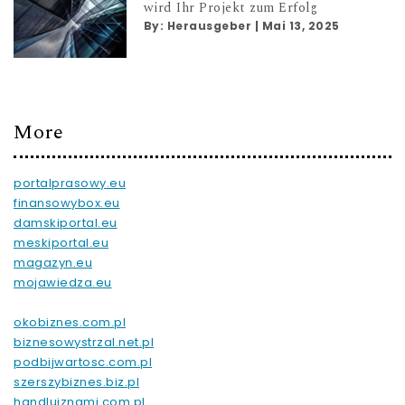
wird Ihr Projekt zum Erfolg
By:
Herausgeber
|
Mai 13, 2025
More
portalprasowy.eu
finansowybox.eu
damskiportal.eu
meskiportal.eu
magazyn.eu
mojawiedza.eu
okobiznes.com.pl
biznesowystrzal.net.pl
podbijwartosc.com.pl
szerszybiznes.biz.pl
handlujznami.com.pl