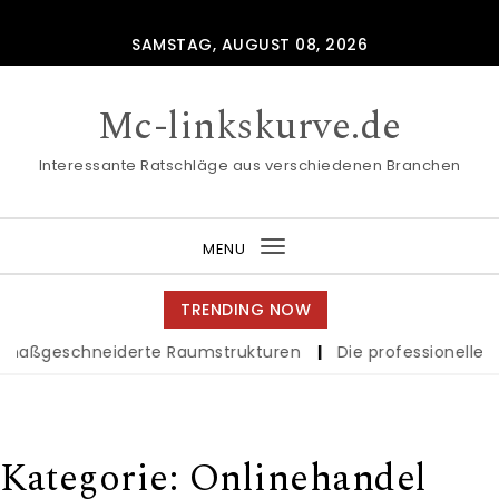
Skip to content
SAMSTAG, AUGUST 08, 2026
Mc-linkskurve.de
Interessante Ratschläge aus verschiedenen Branchen
MENU
Toggle
navigation
TRENDING NOW
maßgeschneiderte Raumstrukturen
|
Die professionelle Ge
Kategorie:
Onlinehandel