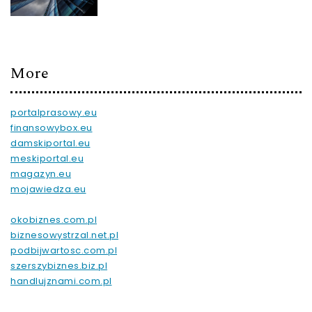
More
portalprasowy.eu
finansowybox.eu
damskiportal.eu
meskiportal.eu
magazyn.eu
mojawiedza.eu
okobiznes.com.pl
biznesowystrzal.net.pl
podbijwartosc.com.pl
szerszybiznes.biz.pl
handlujznami.com.pl