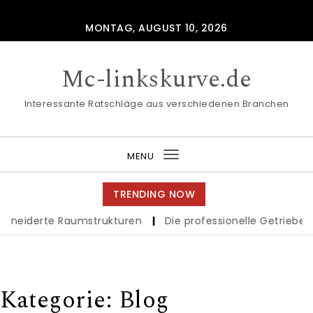
Skip to content
MONTAG, AUGUST 10, 2026
Mc-linkskurve.de
Interessante Ratschläge aus verschiedenen Branchen
MENU
Toggle
navigation
TRENDING NOW
e Raumstrukturen
|
Die professionelle Getriebeinstandsetz
Kategorie:
Blog